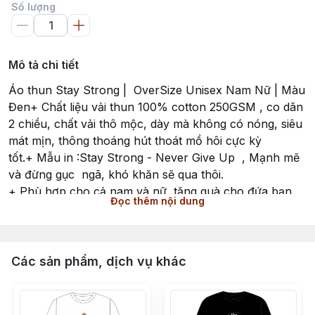
Số lượng
Mô tả chi tiết
Áo thun Stay Strong | OverSize Unisex Nam Nữ | Màu
Đen+ Chất liệu vải thun 100% cotton 250GSM , co dãn
2 chiều, chất vải thô mộc, dày mà không có nóng, siêu
mát mịn, thông thoáng hút thoát mồ hôi cực kỳ
tốt.+ Mẫu in :Stay Strong - Never Give Up , Mạnh mẽ
và đừng gục ngã, khó khăn sẽ qua thôi.
+ Phù hợp cho cả nam và nữ, tặng quà cho đứa bạn
Đọc thêm nội dung
nào mà nó có phong cách giống mèo Dude là đúng ý
nó luôn á!+ Thương hiệu Áo Thun BRO và được sản
xuất tại Việt Nam.+ Kích cỡ S -M-L-XL-XXL
Các sản phẩm, dịch vụ khác