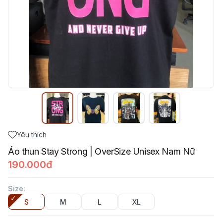
Yêu thích
Áo thun Stay Strong | OverSize Unisex Nam Nữ
190.000đ
Size
:
S
M
L
XL