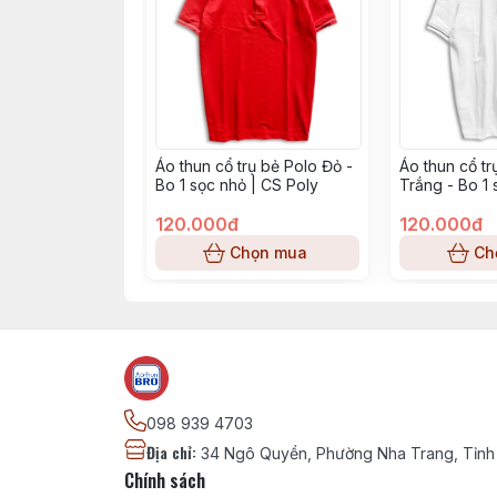
Áo thun cổ trụ bẻ Polo Đỏ -
Áo thun cổ tr
Bo 1 sọc nhỏ | CS Poly
Trắng - Bo 1 
Poly
120.000đ
120.000đ
Chọn mua
Ch
098 939 4703
Địa chỉ
:
34 Ngô Quyền, Phường Nha Trang, Tỉnh
Chính sách