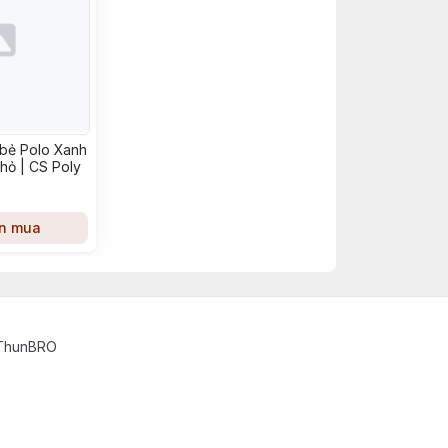
 bẻ Polo Xanh
nhỏ | CS Poly
n mua
oThunBRO