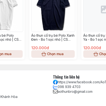
ụ bẻ Polo
Áo thun cổ trụ bẻ Polo Xanh
Áo thun cổ trụ
sọc nhỏ | CS
Đen - Bo 1 sọc nhỏ | CS
Ya - Bo 1 sọc 
Poly
120.000đ
120.000đ
ọn mua
Chọn mua
Chọ
Thông tin liên hệ
https://www.facebook.com/A
098 939 4703
aothunbro@gmail.com
 Khánh Hòa