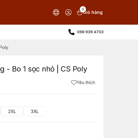
0
Giỏ hàng
098 939 4703
 Poly
g - Bo 1 sọc nhỏ | CS Poly
Yêu thích
2XL
3XL