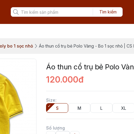
Tìm kiếm
oly bo 1 sọc nhỏ
Áo thun cổ trụ bẻ Polo Vàng - Bo 1 sọc nhỏ | CS
Áo thun cổ trụ bẻ Polo Vàn
120.000đ
Size
:
S
M
L
XL
Số lượng