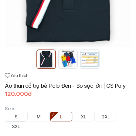
Yêu thích
Áo thun cổ trụ bẻ Polo Đen - Bo sọc lớn | CS Poly
120.000đ
Size
:
S
M
L
XL
2XL
3XL