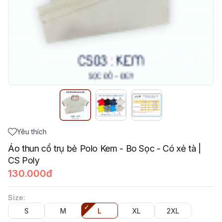
Yêu thích
Áo thun cổ trụ bẻ Polo Kem - Bo Sọc - Có xẻ tà |
CS Poly
130.000đ
Size
:
S
M
L
XL
2XL