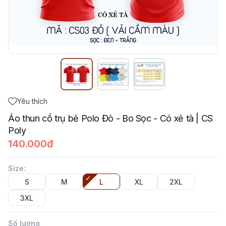
Yêu thích
Áo thun cổ trụ bẻ Polo Đỏ - Bo Sọc - Có xẻ tà | CS
Poly
140.000đ
Size
:
S
M
L
XL
2XL
3XL
Số lượng