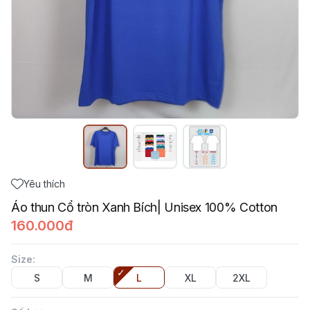
Yêu thích
Áo thun Cổ tròn Xanh Bích| Unisex 100% Cotton
160.000đ
Size
:
S
M
L
XL
2XL