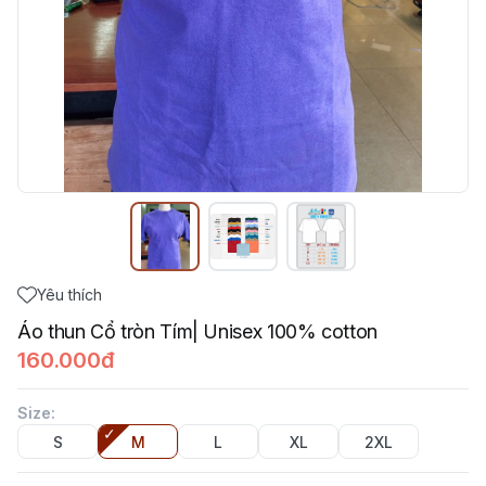
Yêu thích
Áo thun Cổ tròn Tím| Unisex 100% cotton
160.000đ
Size
:
S
M
L
XL
2XL