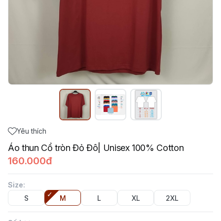
Yêu thích
Áo thun Cổ tròn Đỏ Đô| Unisex 100% Cotton
160.000đ
Size
:
S
M
L
XL
2XL